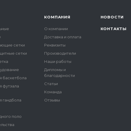
КОМПАНИЯ
НОВОСТИ
льные
О компании
КОНТАКТЫ
е
Доставка и оплата
ающие сетки
Реквизиты
щитные сетки
Производители
етка
Наши работы
удование
Дипломы и
благодарности
я баскетбола
Статьи
я футзала
Команда
я гандбола
Отзывы
дного поло
ельства