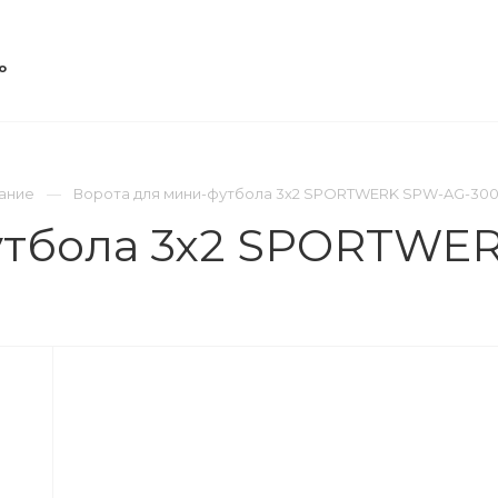
о
ОВОСТИ
КОНТАКТЫ
ание
Ворота для мини-футбола 3х2 SPORTWERK SPW-AG-300
утбола 3х2 SPORTWER