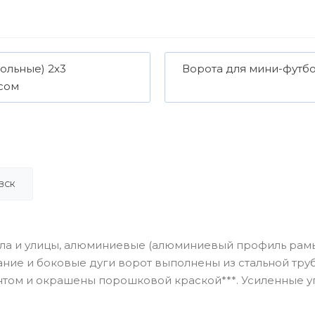
ольные) 2х3
Ворота для мини-футбо
сом
ВСК
зала и улицы, алюминиевые (алюминиевый профиль рам
ание и боковые дуги ворот выполнены из стальной тру
том и окрашены порошковой краской***. Усиленные у