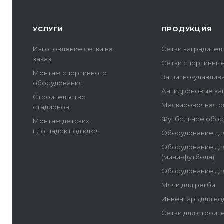
УСЛУГИ
ПРОДУКЦИЯ
Изготовление сетки на
Сетки заградите
заказ
Сетки спортивны
Монтаж спортивного
Защитно-улавлив
оборудования
Антидроновые за
Строительство
Маскировочная с
стадионов
Футбольное обор
Монтаж детских
площадок под ключ
Оборудование дл
Оборудование дл
(мини-футбола)
Оборудование дл
Мячи для регби
Инвентарь для во
Сетки для строит