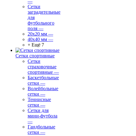
—
Сетки
заградительные
для
футбольного
поля
—
20х20 мм
—
40х40 мм
—
+ Ещё 7
Сетки спортивные
Сетки
страховочные
спортивные
—
Баскетбольные
сетки
—
Волейбольные
сетки
—
Теннисные
сетки
—
Сетки для
мини-футбола
—
Гандбольные
сетки
—