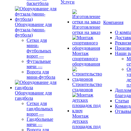
Услуги
баскетбола
Компания
Оборудование для
Изготовление
футзала (мини-
сетки на заказ
О комп
футбола)
Доставк
Сетки для
Реквиз
мини-
Произв
футбольных
Монтаж
Наши р
ворот
—
спортивного
М
Футзальные
оборудования
се
мячи
—
О
Ворота для
ул
мини-футбола
д
Строительство
п
стадионов
Диплом
Оборудование для
благода
гандбола
Статьи
Сетки для
Команд
гандбольных
Отзывы
ворот
—
Монтаж
Гандбольные
детских
мячи
—
площадок под
Ворота для