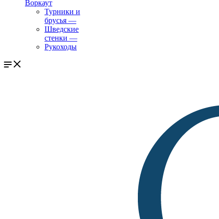
Воркаут
Турники и
брусья
—
Шведские
стенки
—
Рукоходы