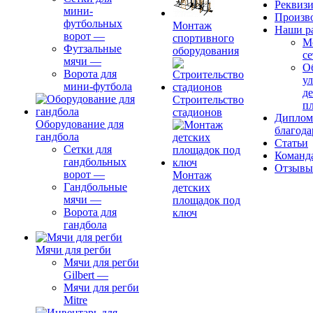
Реквиз
мини-
Произв
футбольных
Монтаж
Наши р
ворот
—
спортивного
М
Футзальные
оборудования
се
мячи
—
О
Ворота для
ул
мини-футбола
д
Строительство
п
стадионов
Диплом
Оборудование для
благода
гандбола
Статьи
Сетки для
Команд
гандбольных
Отзывы
ворот
—
Монтаж
Гандбольные
детских
мячи
—
площадок под
Ворота для
ключ
гандбола
Мячи для регби
Мячи для регби
Gilbert
—
Мячи для регби
Mitre