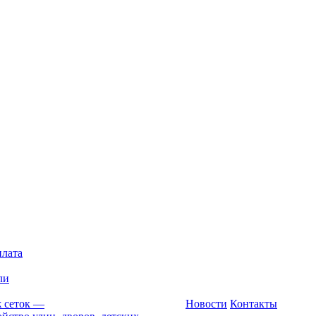
плата
ли
 сеток
—
Новости
Контакты