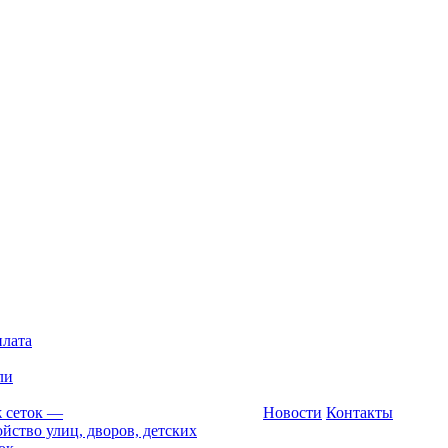
плата
ли
 сеток
—
Новости
Контакты
йство улиц, дворов, детских