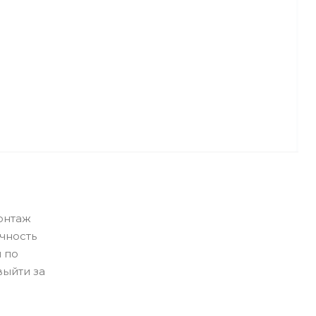
онтаж
чность
 по
выйти за