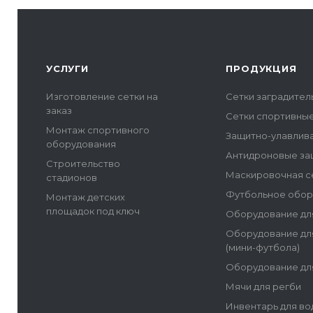
УСЛУГИ
ПРОДУКЦИЯ
Изготовление сетки на
Сетки заградите
заказ
Сетки спортивны
Монтаж спортивного
Защитно-улавлив
оборудования
Антидроновые за
Строительство
Маскировочная с
стадионов
Футбольное обор
Монтаж детских
площадок под ключ
Оборудование дл
Оборудование дл
(мини-футбола)
Оборудование дл
Мячи для регби
Инвентарь для во