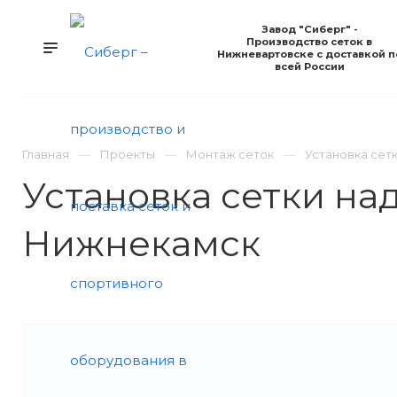
Завод "Сиберг" -
Производство сеток в
Нижневартовске с доставкой п
всей России
КАТАЛОГ
УСЛУГИ
КОМПАНИЯ
Н
Главная
Проекты
Монтаж сеток
Установка сетк
Установка сетки над
Нижнекамск