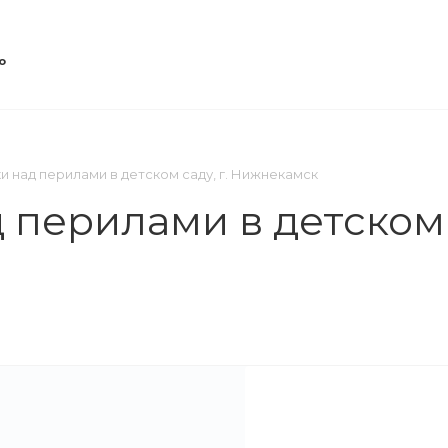
о
ОВОСТИ
КОНТАКТЫ
и над перилами в детском саду, г. Нижнекамск
 перилами в детском с