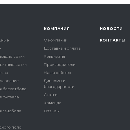
КОМПАНИЯ
НОВОСТИ
льные
О компании
КОНТАКТЫ
е
Доставка и оплата
ающие сетки
Реквизиты
щитные сетки
Производители
етка
Наши работы
удование
Дипломы и
благодарности
я баскетбола
Статьи
я футзала
Команда
я гандбола
Отзывы
дного поло