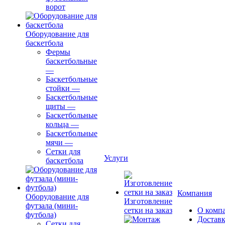
ворот
Оборудование для
баскетбола
Фермы
баскетбольные
—
Баскетбольные
стойки
—
Баскетбольные
щиты
—
Баскетбольные
кольца
—
Баскетбольные
мячи
—
Сетки для
Услуги
баскетбола
Компания
Оборудование для
Изготовление
футзала (мини-
сетки на заказ
О комп
футбола)
Доставк
Сетки для