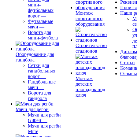
Реквиз
мини-
Произв
футбольных
Монтаж
Наши р
ворот
—
спортивного
М
Футзальные
оборудования
се
мячи
—
О
Ворота для
ул
мини-футбола
д
Строительство
п
стадионов
Диплом
Оборудование для
благода
гандбола
Статьи
Сетки для
Команд
гандбольных
Отзывы
ворот
—
Монтаж
Гандбольные
детских
мячи
—
площадок под
Ворота для
ключ
гандбола
Мячи для регби
Мячи для регби
Gilbert
—
Мячи для регби
Mitre