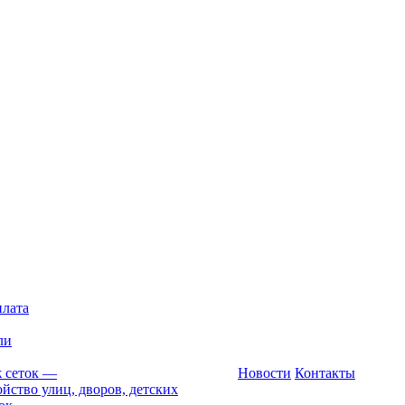
плата
ли
 сеток
—
Новости
Контакты
йство улиц, дворов, детских